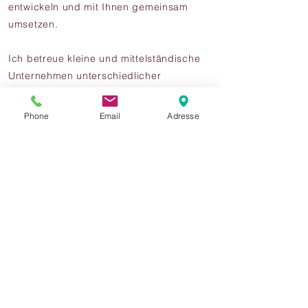
entwickeln und mit Ihnen gemeinsam
umsetzen.
Ich betreue kleine und mittelständische
Unternehmen unterschiedlicher
Rechtsformen und Branchen. Dabei
steht die ganzheitliche Betreuung im
Phone
Email
Adresse
Vordergrund.
Ich freue mich Sie kennen zu lernen
und mit Ihnen gemeinsam erfolgreich
zusammenzuarbeiten!
Kontakt
Zwischen den Brücken 15
55457 Gensingen