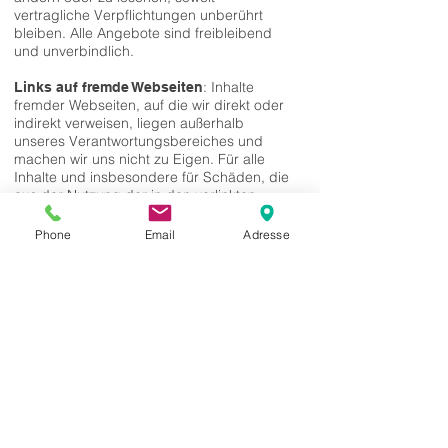
vertragliche Verpflichtungen unberührt
bleiben. Alle Angebote sind freibleibend
und unverbindlich.
: Inhalte
Links auf fremde Webseiten
fremder Webseiten, auf die wir direkt oder
indirekt verweisen, liegen außerhalb
unseres Verantwortungsbereiches und
machen wir uns nicht zu Eigen. Für alle
Inhalte und insbesondere für Schäden, die
aus der Nutzung der in den verlinkten
Webseiten aufrufbaren Informationen
entstehen, haftet allein der Anbieter der
Phone
Email
Adresse
verlinkten Webseiten.
: Alle auf
Urheberrechte und Markenrechte
dieser Website dargestellten Inhalte, wie
Texte, Fotografien, Grafiken, Marken und
Warenzeichen sind durch die jeweiligen
Schutzrechte (Urheberrechte,
Markenrechte) geschützt. Die Verwendung,
Vervielfältigung usw. unterliegen unseren
Rechten oder den Rechten der jeweiligen
Urheber bzw. Rechteverwalter.