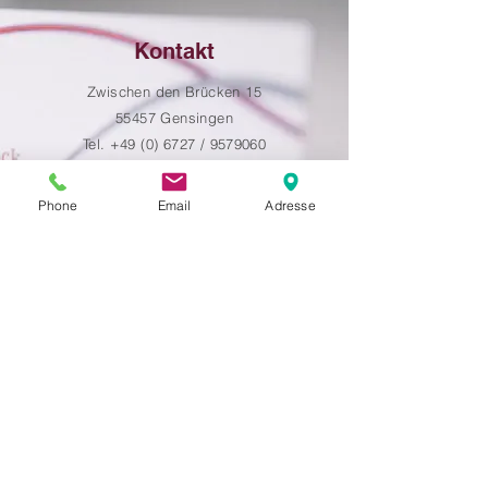
Kontakt
Zwischen den Brücken 15
55457 Gensingen
Tel. +49 (0) 6727 / 9579060
info(at)stb-mbock.de
Phone
Email
Adresse
Hier können Sie mich erreichen
Impressum
|
Datenschutz
© 2026 Monique Bock Steuerberaterin